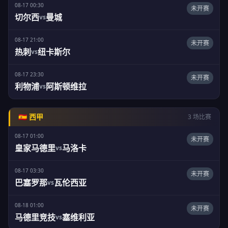
08-17 00:30
未开赛
切尔西
曼城
vs
08-17 21:00
未开赛
热刺
纽卡斯尔
vs
08-17 23:30
未开赛
利物浦
阿斯顿维拉
vs
🇪🇸 西甲
3 场比赛
08-17 01:00
未开赛
皇家马德里
马洛卡
vs
08-17 03:30
未开赛
巴塞罗那
瓦伦西亚
vs
08-18 01:00
未开赛
马德里竞技
塞维利亚
vs