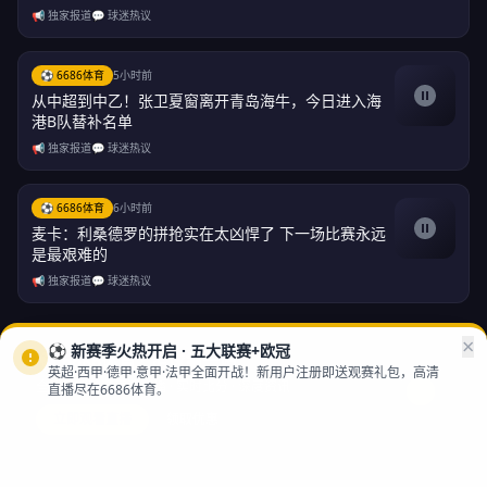
📢 独家报道
💬 球迷热议
⚽ 6686体育
5小时前
从中超到中乙！张卫夏窗离开青岛海牛，今日进入海
港B队替补名单
📢 独家报道
💬 球迷热议
⚽ 6686体育
6小时前
麦卡：利桑德罗的拼抢实在太凶悍了 下一场比赛永远
是最艰难的
📢 独家报道
💬 球迷热议
×
⚽ 新赛季火热开启 · 五大联赛+欧冠
⚽ 6686体育 · 足球第一站
英超·西甲·德甲·意甲·法甲全面开战！新用户注册即送观赛礼包，高清
全球足球赛事高清直播 · 实时比分 · 深度资讯
直播尽在6686体育。
立即观看直播
领取优惠