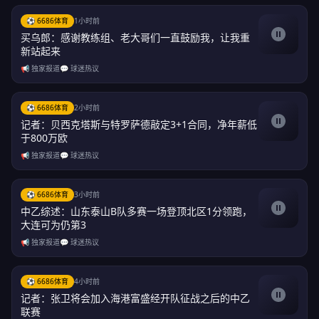
⚽ 6686体育
1小时前
买乌郎：感谢教练组、老大哥们一直鼓励我，让我重
新站起来
📢 独家报道
💬 球迷热议
⚽ 6686体育
2小时前
记者：贝西克塔斯与特罗萨德敲定3+1合同，净年薪低
于800万欧
📢 独家报道
💬 球迷热议
⚽ 6686体育
3小时前
中乙综述：山东泰山B队多赛一场登顶北区1分领跑，
大连可为仍第3
📢 独家报道
💬 球迷热议
⚽ 6686体育
4小时前
记者：张卫将会加入海港富盛经开队征战之后的中乙
联赛